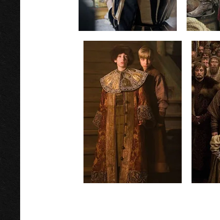
Достоевский
реж.В.Хотиненко
ре
год: 2010-11гг
Царь
реж.П. Лунгин
год: 2009г.