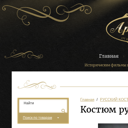
Главная
Исторические фильмы 
Главная
  /  
РУССКИЙ КОС
Костюм ру
Поиск по товарам