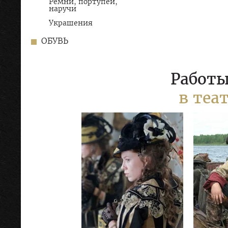
Ремни, портупеи,
наручи
Украшения
ОБУВЬ
Работы
в теа