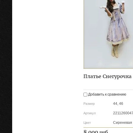
Платье Снегурочка
Добавить к сравнению
44, 46
Размер
221126004
Артикул
Сиреневая
Цвет
8 000
руб.