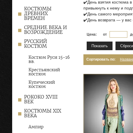
✔️
День взятия костюма в
КОСТЮМЫ
привыкнуть к нему и под
ДРЕВНИХ
✔️
День самого мероприя
ВРЕМЕН
✔️
День возврата — у вас
СРЕДНИЕ ВЕКА И
ВОЗРОЖДЕНИЕ
Цена:
от
д
РУССКИЙ
КОСТЮМ
Показать
Сброси
Костюм Руси 15-16
Сортировать по:
Назван
вв.
Крестьянский
костюм
Купеческий
костюм
РОКОКО XVIII
ВЕК
КОСТЮМЫ XIX
ВЕКА
Ампир