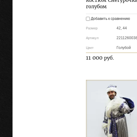
Костюм Снегурочка
голубом
Добавить к сравнению
42, 44
Размер
221126003
Артикул
Голубой
Цвет
11 000
руб.