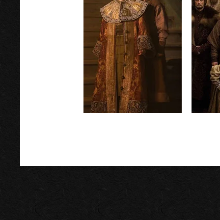
Царь
реж.П. Лунгин
год: 2009г.