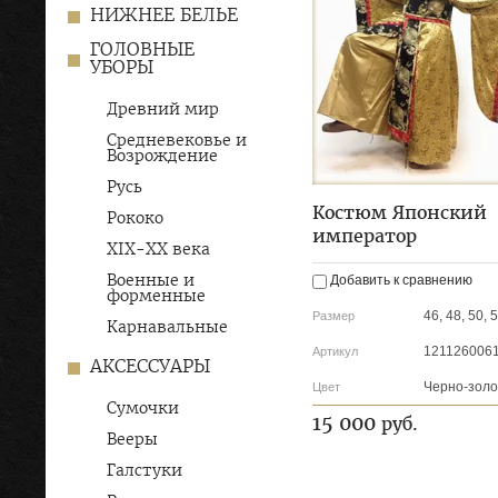
НИЖНЕЕ БЕЛЬЕ
ГОЛОВНЫЕ
УБОРЫ
Древний мир
Средневековье и
Возрождение
Русь
Костюм Японский
Рококо
император
XIX-ХХ века
Военные и
Добавить к сравнению
форменные
46, 48, 50, 
Размер
Карнавальные
121126006
Артикул
АКСЕССУАРЫ
Черно-золо
Цвет
Сумочки
15 000
руб.
Вееры
Галстуки