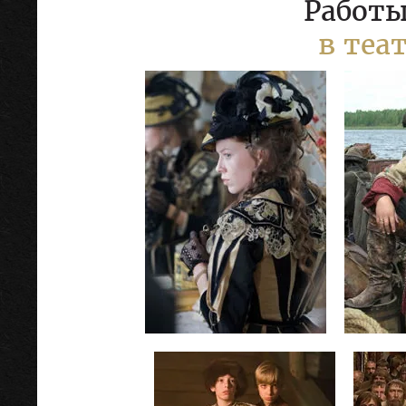
Работы
в теа
Достоевский
реж.В.Хотиненко
ре
год: 2010-11гг