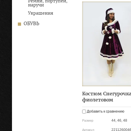
Ремни, портупеи,
наручи
Украшения
ОБУВЬ
Костюм Снегурочка
фиолетовом
Добавить к сравнению
44, 46, 48
Размер
221126004
Артикул