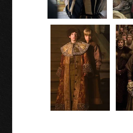
Достоевский
реж.В.Хотиненко
ре
год: 2010-11гг
Царь
реж.П. Лунгин
год: 2009г.