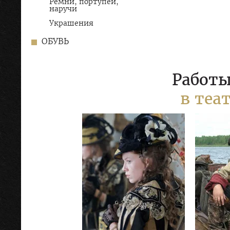
Ремни, портупеи,
наручи
Украшения
ОБУВЬ
Работы
в теа