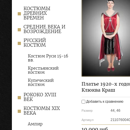
КОСТЮМЫ
ДРЕВНИХ
ВРЕМЕН
СРЕДНИЕ ВЕКА И
ВОЗРОЖДЕНИЕ
РУССКИЙ
КОСТЮМ
Костюм Руси 15-16
вв.
Крестьянский
костюм
Купеческий
Платье 1920-х годо
костюм
Клюква Краш
РОКОКО XVIII
ВЕК
Добавить к сравнению
КОСТЮМЫ XIX
44, 46
Размер
ВЕКА
211076004
Артикул
Ампир
10 000
руб.