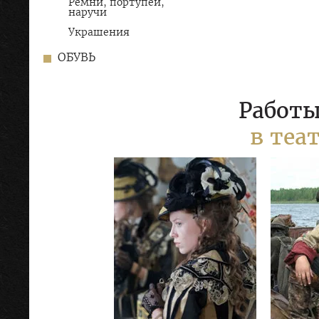
Ремни, портупеи,
наручи
Украшения
ОБУВЬ
Работы
в теа