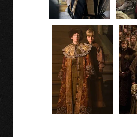
Достоевский
реж.В.Хотиненко
ре
год: 2010-11гг
Царь
реж.П. Лунгин
год: 2009г.