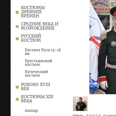
КОСТЮМЫ
ДРЕВНИХ
ВРЕМЕН
СРЕДНИЕ ВЕКА И
ВОЗРОЖДЕНИЕ
РУССКИЙ
КОСТЮМ
Костюм Руси 15-16
вв.
Крестьянский
костюм
Купеческий
костюм
РОКОКО XVIII
ВЕК
КОСТЮМЫ XIX
ВЕКА
Ампир
Рейтинг:
(0 голосо